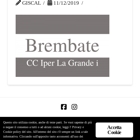
GISCAL
11/12/2019
Facebook
Instagram
Privacy & Cookie Policy
-
Informativa Privacy pagine social
Questo sito utilizza cookie, anche di terze parti. Se vuoi saperne di più
Accetta
o negare il consenso a tutti o ad alcuni cookie, leggi l'
Privacy e
GISCAL S.r.l. sede legale Via Aurelio Saffi 29, 20123 Milano |
Cookie
Cookie policy del sito
. All'interno del sito c'è sempre un link a tale
P.I. 00939200960
informativa. Cliccando sull'apposito tasto acconsenti all'uso dei